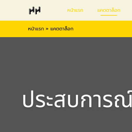
หน้าแรก
แคตตาล็อก
หน้าแรก
»
แคตตาล็อก