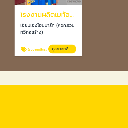
โรงงานผลิตเมทัลชีท นครราชสีมา
เฮียบเฮงโฮมมาร์ท (หจก.รวม
ทวีก่อสร้าง)
ดูรายละเอียด
โรงงานผลิตเมทัลชีท นครราชสีมา