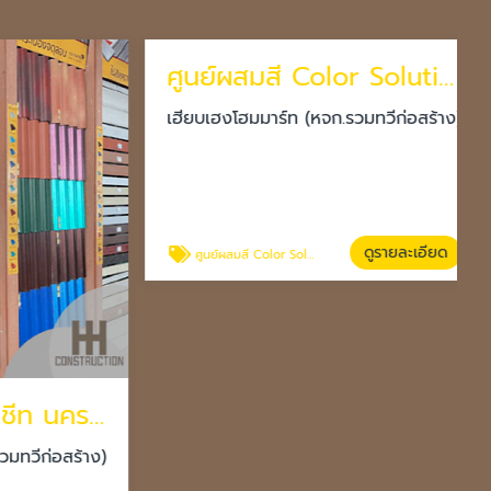
ศูนย์ผสมสี Color Solutions Dulux โคราช
เฮียบเฮงโฮมมาร์ท (หจก.รวมทวีก่อสร้าง)
ดูรายละเอียด
ศูนย์ผสมสี Color Solutions Dulux โคราช
โรงงานผลิตเมทัลชีท นครราชสีมา
ีก่อสร้าง)