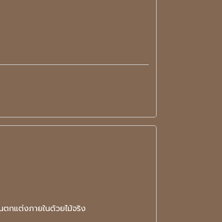
านตกแต่งภายในด้วยไม้จริง