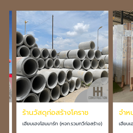
ร้านวัสดุก่อสร้างโคราช
เฮียบเฮงโฮมมาร์ท (หจก.รวมทวีก่อสร้าง)
เฮียบเฮงโฮ