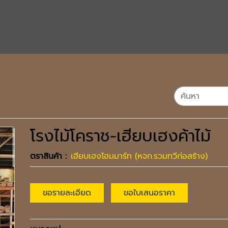
โรงไม้โคราช-เฮียบเฮงค้าไม้
ตราสินค้า :
เฮียบเฮงโฮมมาร์ท (หจก.รวมทวีก่อสร้าง)
ขอรายละเอียด
ขอใบเสนอราคา