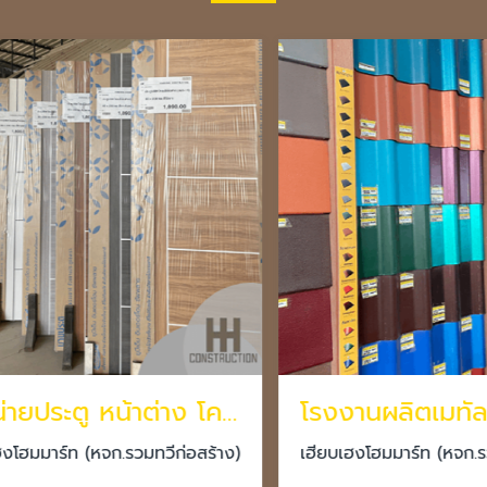
จำหน่ายประตู หน้าต่าง โคราช
มมาร์ท (หจก.รวมทวีก่อสร้าง)
เฮียบเฮงโฮมมาร์ท (หจก.รวมทว