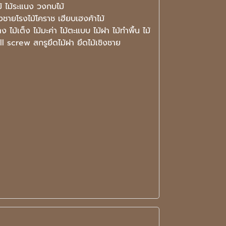
ไม้ ไม้ระแนง วงกบไม้
งชายโรงไม้โคราช เฮียบเฮงค้าไม้
เต็ง ไม้มะค่า ไม้ตะแบบ ไม้ฝา ไม้ทำพื้น ไม้
l screw สกรูยึดไม้ฝา ยึดไม้เชิงชาย