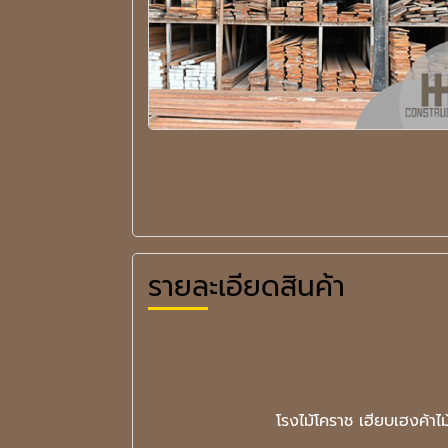
รายละเอียดสินค้า
โรงไม้โคราช เฮียบเฮงค้า