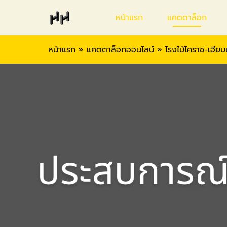
หน้าแรก
แคตตาล็อก
หน้าแรก
»
แคตตาล็อกออนไลน์
»
โรงไม้โคราช-เฮียบเ