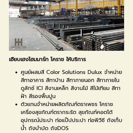
เฮียบเฮงโฮมมาร์ท โคราช ให้บริการ
ศูนย์ผสมสี Color Solutions Dulux จำหน่าย
สีทาอาคาร สีทาบ้าน สีทาภายนอก สีทาภายใน
ดูลักซ์ ICI สีงานเหล็ก สีงานไม้ สีไม้เทียม สีทา
ฝ้า สีรองพื้นปูน
ตัวแทนจำหน่ายผลิตภัณฑ์ตราเพชร โคราช
เครื่องสุขภัณฑ์ตรากระรัต สุขภัณฑ์คอตโต้
อุปกรณ์ประปา ท่อแป๊ปประปา ท่อพีวีซี ถังเก็บ
น้ำ ถังบำบัด ถังDOS