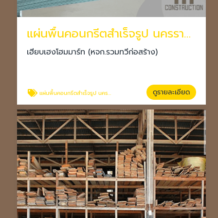
แผ่นพื้นคอนกรีตสำเร็จรูป นครราชสีมา
เฮียบเฮงโฮมมาร์ท (หจก.รวมทวีก่อสร้าง)
ดูรายละเอียด
แผ่นพื้นคอนกรีตสำเร็จรูป นครราชสีมา