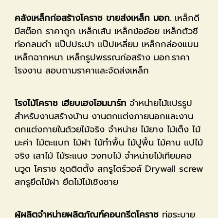
คลังเหล็กก่อสร้างโคราช ขายส่งเหล็ก มอก.
เหล็กดี
มีสต๊อก ราคาถูก เหล็กเส้น เหล็กข้ออ้อย เหล็กตัวซี
ท่อกลมดำ แป๊ปประปา แป๊ปเหลี่ยม เหล็กกล่องแบน
เหล็กฉากหนา เหล็กรูปพรรณก่อสร้าง มอก.ราคา
โรงงาน สอบถามราคาและจัดส่งเหล็ก
โรงไม้โคราช เฮียบเฮงโฮมมาร์ท
จำหน่ายไม้แปรรูป
สำหรับงานสร้างบ้าน งานตกแต่งภายนอกและงาน
ตกแต่งภายในด้วยไม้จริง จำหน่าย ไม้ยาง ไม้เต็ง ไม้
มะค่า ไม้ตะแบก ไม้ฝา ไม้ทำพื้น ไม้ปูพื้น ไม้คาน แปไม้
จริง เสาไม้ ไม้ระแนง วงกบไม้ จำหน่ายไม้เทียมคอ
นวูด โคราช ชุดติดตั้ง สกรูไดร์วอล์ Drywall screw
สกรูยึดไม้ฝา ยึดไม้ไม้เชิงชาย
ผู้ผลิตจำหน่ายผลิตภัณฑ์คอนกรีตโคราช
ท่อระบาย