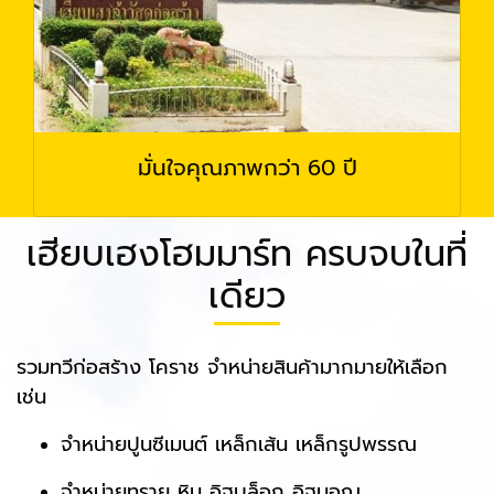
มั่นใจคุณภาพกว่า 60 ปี
เฮียบเฮงโฮมมาร์ท ครบจบในที่
เดียว
รวมทวีก่อสร้าง โคราช จำหน่ายสินค้ามากมายให้เลือก
เช่น
จำหน่ายปูนซีเมนต์ เหล็กเส้น เหล็กรูปพรรณ
จำหน่ายทราย หิน อิฐบล็อก อิฐมอญ