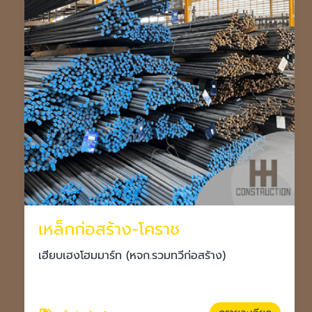
เหล็กก่อสร้าง-โคราช
เฮียบเฮงโฮมมาร์ท (หจก.รวมทวีก่อสร้าง)