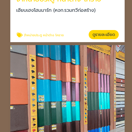
เฮียบเฮงโฮมมาร์ท (หจก.รวมทวีก่อสร้าง)
ดูรายละเอียด
จำหน่ายประตู หน้าต่าง โคราช