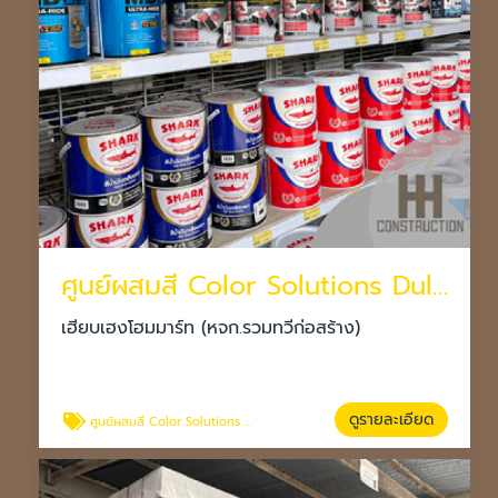
ศูนย์ผสมสี Color Solutions Dulux โคราช
เฮียบเฮงโฮมมาร์ท (หจก.รวมทวีก่อสร้าง)
ดูรายละเอียด
ศูนย์ผสมสี Color Solutions Dulux โคราช