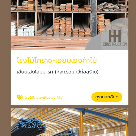
โรงไม้โคราช-เฮียบเฮงค้าไม้
เฮียบเฮงโฮมมาร์ท (หจก.รวมทวีก่อสร้าง)
ดูรายละเอียด
โรงไม้โคราช-เฮียบเฮงค้าไม้