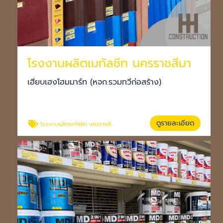
โรงงานผลิตเมทัลชีท นครราชสีมา
เฮียบเฮงโฮมมาร์ท (หจก.รวมทวีก่อสร้าง)
ดูรายละเอียด
โรงงานผลิตเมทัลชีท นครราชสีมา