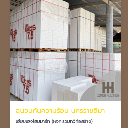
ฉนวนกันความร้อน นครราชสีมา
เฮียบเฮงโฮมมาร์ท (หจก.รวมทวีก่อสร้าง)